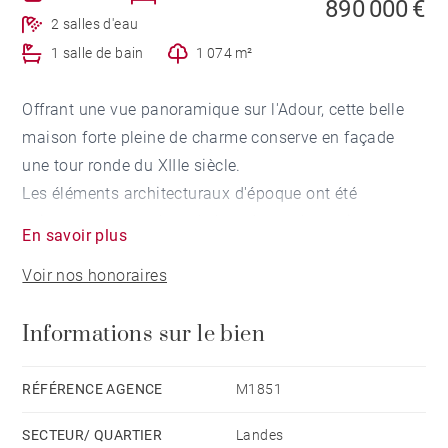
890 000 €
2 salles d'eau
1 salle de bain
1 074 m²
Offrant une vue panoramique sur l'Adour, cette belle
maison forte pleine de charme conserve en façade
une tour ronde du XIIIe siècle.
Les éléments architecturaux d'époque ont été
soigneusement préservés lors de sa rénovation.
En savoir plus
La demeure de 320 m² habitables est organisée sur
Voir nos honoraires
trois niveaux :
Rez-de-chaussée : Salon, salle à manger et cuisine
Informations sur le bien
ouverte, cellier, deux chambres, salle de douche et
toilettes.
1er étage : Palier desservant trois chambres, salle de
RÉFÉRENCE AGENCE
M1851
bain, dégagements et toilettes.
SECTEUR/ QUARTIER
Landes
Dernier étage : Combles aménagés en vaste dortoir