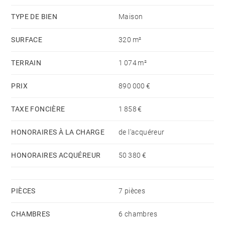
avec lavabo, douche et toilettes, grand grenier.
TYPE DE BIEN
Maison
A l’extérieur, terrasses, jardin et dépendance
SURFACE
320 m²
complètent le bien. La dépendance de deux pièces,
équipée d'une salle de douche et toilettes, pourra
TERRAIN
1 074 m²
accueillir atelier, bureau ou hébergement
complémentaire après finition.
PRIX
890 000 €
TAXE FONCIÈRE
1 858 €
HONORAIRES À LA CHARGE
de l'acquéreur
HONORAIRES ACQUÉREUR
50 380 €
PIÈCES
7 pièces
CHAMBRES
6 chambres