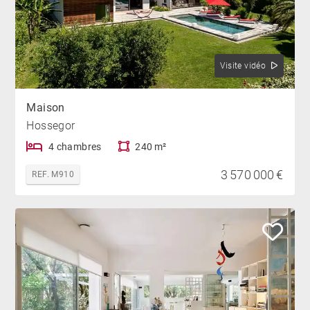
Visite vidéo
Maison
Hossegor
4 chambres
240 m²
3 570 000 €
REF. M910