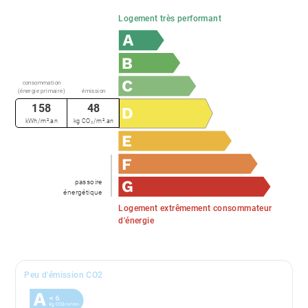
Logement très performant
consommation
(énergie primaire)
émission
158
48
kWh/m².an
kg CO₂/m².an
passoire
énergétique
Logement extrêmement consommateur
d'énergie
Peu d'émission CO2