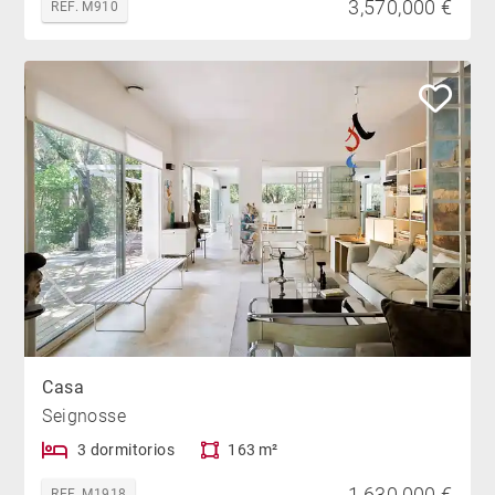
3,570,000 €
REF. M910
Casa
Seignosse
3 dormitorios
163 m²
1,630,000 €
REF. M1918