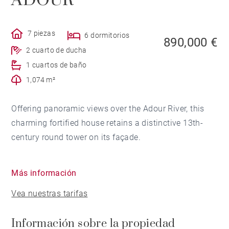
ADOUR
7 piezas
6 dormitorios
890,000 €
2 cuarto de ducha
1 cuartos de baño
1,074 m²
Offering panoramic views over the Adour River, this
charming fortified house retains a distinctive 13th-
century round tower on its façade.
The property has been carefully renovated, with
Más información
original architectural features thoughtfully preserved
Vea nuestras tarifas
throughout.
Información sobre la propiedad
With approximately 320 sqm of living space, the