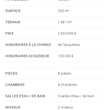
SURFACE
350 m²
L’ensemble sur un terrain paysager de 1 960 m² avec
piscine chauffée 12m x 6m et pool house.
TERRAIN
1 961 m²
PRIX
2 650 000 €
HONORAIRES À LA CHARGE
de l'acquéreur
HONORAIRES ACQUÉREUR
150 000 €
PIÈCES
8 pièces
CHAMBRES
8 chambres
SALLES D'EAU / DE BAIN
5 salles d'eau / de bain
NIVEAUX
2 niveaux