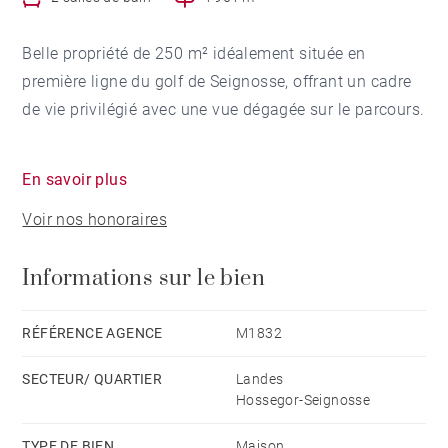
Belle propriété de 250 m² idéalement située en
première ligne du golf de Seignosse, offrant un cadre
de vie privilégié avec une vue dégagée sur le parcours.
Construite sur deux niveaux, la maison principale
En savoir plus
propose une spacieuse pièce de vie lumineuse,
Voir nos honoraires
ouverte sur les terrasses et le jardin, profitant
pleinement de la vue sur le golf. L’espace nuit se
Informations sur le bien
compose de quatre chambres, dont une suite
parentale, ainsi que d’un studio indépendant d’environ
20 m².
RÉFÉRENCE AGENCE
M1832
SECTEUR/ QUARTIER
Landes
La propriété comprend également une maison d’amis
Hossegor-Seignosse
indépendante de 80 m², disposant d’un séjour, d’une
cuisine, de trois chambres et de deux salles de bains.
TYPE DE BIEN
Maison