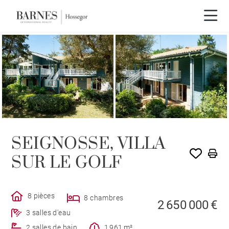
Visite vidéo
EXCLUSIVITÉ
SEIGNOSSE, VILLA
SUR LE GOLF
8 pièces
8 chambres
2 650 000 €
3 salles d'eau
2 salles de bain
1 961 m²