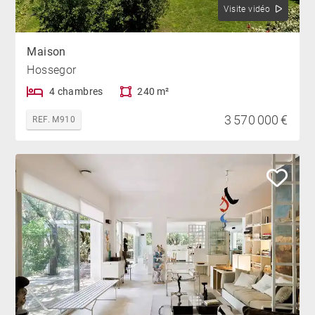
Visite vidéo
Maison
Hossegor
4 chambres
240 m²
3 570 000 €
REF. M910