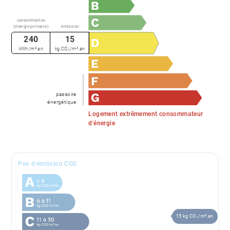
consommation
(énergie primaire)
émission
240
15
kWh/m².an
kg CO₂/m².an
passoire
énergétique
Logement extrêmement consommateur
d'énergie
Peu d'émission CO2
15 kg CO₂/m².an