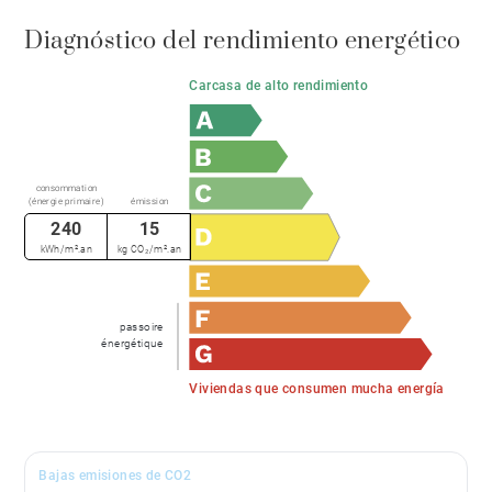
Diagnóstico del rendimiento energético
Carcasa de alto rendimiento
consommation
(énergie primaire)
émission
240
15
kWh/m².an
kg CO₂/m².an
passoire
énergétique
Viviendas que consumen mucha energía
Bajas emisiones de CO2