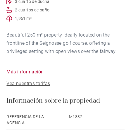
3 cuarto de ducha
2 cuartos de baño
1,961 m²
Beautiful 250 m² property ideally located on the
frontline of the Seignosse golf course, offering a
privileged setting with open views over the fairway.
Arranged over two levels, the main house features a
Más información
spacious and light-filled living area opening onto
Vea nuestras tarifas
terraces and the garden, allowing you to fully enjoy
the golf views. The sleeping accommodation
Información sobre la propiedad
comprises four bedrooms, including a master suite, as
well as an independent studio of approximately 20 m²,
ideal for guests or additional privacy.
REFERENCIA DE LA
M1832
AGENCIA