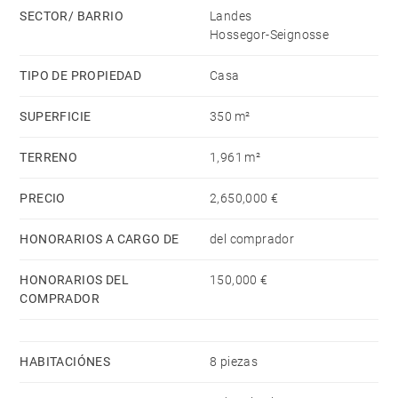
The property also benefits from a separate guest
SECTOR/ BARRIO
Landes
house of 80 m², comprising a living room, kitchen,
Hossegor-Seignosse
three bedrooms and two bathrooms, providing
TIPO DE PROPIEDAD
Casa
comfortable and independent accommodation for
family and visitors.
SUPERFICIE
350 m²
The property sits on a beautifully landscaped plot of
TERRENO
1,961 m²
1,960 sqm, complete with a heated swimming pool
PRECIO
2,650,000 €
(12m x 6m ) and pool house, creating a perfect setting
to enjoy the outdoor lifestyle.
HONORARIOS A CARGO DE
del comprador
HONORARIOS DEL
150,000 €
COMPRADOR
HABITACIÓNES
8 piezas