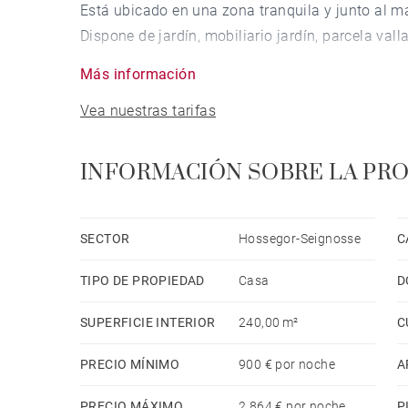
Está ubicado en una zona tranquila y junto al ma
Dispone de jardín, mobiliario jardín, parcela val
(wifi), secador, balcón, alarma, jacuzzi, piscina 
Más información
libre (4 plazas) en mismo edificio, 1 Televisor.
Vea nuestras tarifas
La cocina americana, está equipada con nevera, 
lavavajillas, vajilla/cubertería, utensilios/cocina
INFORMACIÓN SOBRE LA PR
SECTOR
Hossegor-Seignosse
C
TIPO DE PROPIEDAD
Casa
D
SUPERFICIE INTERIOR
240,00 m²
C
PRECIO MÍNIMO
900 € por noche
A
PRECIO MÁXIMO
2,864 € por noche
P