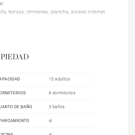
r.
lada, terraza, chimenea, plancha, acceso internet
privada, piscina climatizada privada, parking aire
microondas, horno, congelador, lavadora, secadora,
, cafetera, tostadora, hervidor de agua y exprimidor.
OPIEDAD
APACIDAD
13 adultos
ORMITORIOS
6 dormitorios
UARTO DE BAÑO
3 baños
PARCAMIENTO
sí
ISCINA
sí