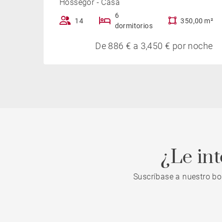
Hossegor - Casa
6
14
350,00 m²
dormitorios
De 886 € a 3,450 € por noche
¿Le in
Suscríbase a nuestro bo