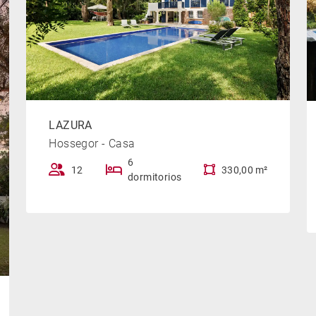
LAZURA
Hossegor - Casa
6
12
330,00 m²
dormitorios