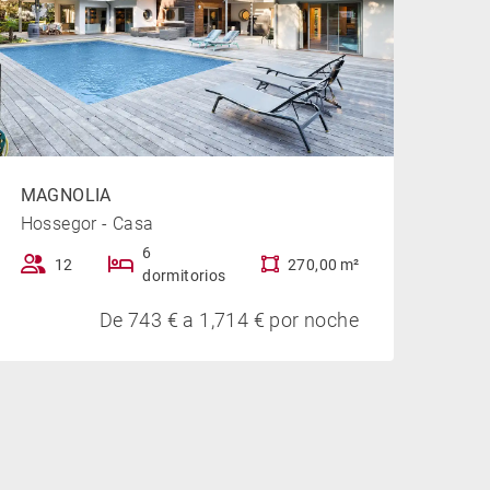
MAGNOLIA
Hossegor - Casa
6
12
270,00 m²
dormitorios
De 743 € a 1,714 € por noche