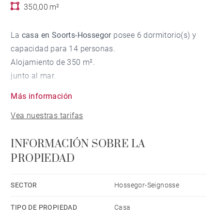
350,00 m²
La
casa en Soorts-Hossegor
posee 6 dormitorio(s) y
capacidad para 14 personas.
Alojamiento de 350 m².
junto al mar.
Dispone de jardín, mobiliario jardín, parcela vallada,
Más información
terraza, barbacoa, chimenea, plancha, acceso internet
Vea nuestras tarifas
(wifi), secador, calefacción central, piscina
climatizada privada, parking aire libre en mismo
INFORMACIÓN SOBRE LA
edificio, Televisión.
PROPIEDAD
La cocina, está equipada con nevera, microondas,
horno, congelador, lavadora, secadora, lavavajillas,
vajilla/cubertería, utensilios/cocina, cafetera,
SECTOR
Hossegor-Seignosse
tostadora y hervidor de agua.
TIPO DE PROPIEDAD
Casa