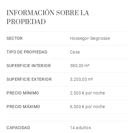
terraza, barbacoa, chimenea, acceso internet (wifi),
INFORMACIÓN SOBRE LA
piscina climatizada privada, parking aire libre en
PROPIEDAD
mismo edificio, Televisión.
La cocina, está equipada con nevera, horno,
congelador, lavadora, secadora, lavavajillas,
SECTOR
Hossegor-Seignosse
vajilla/cubertería, utensilios/cocina, tostadora y
TIPO DE PROPIEDAD
Casa
hervidor de agua.
SUPERFICIE INTERIOR
380,00 m²
SUPERFICIE EXTERIOR
3,200,00 m²
PRECIO MÍNIMO
2,500 € por noche
PRECIO MÁXIMO
6,500 € por noche
CAPACIDAD
14 adultos