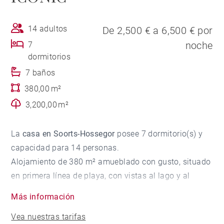
14 adultos
De 2,500 € a 6,500 € por
noche
7
dormitorios
7 baños
380,00 m²
3,200,00 m²
La
casa en Soorts-Hossegor
posee 7 dormitorio(s) y
capacidad para 14 personas.
Alojamiento de 380 m² amueblado con gusto, situado
en primera línea de playa, con vistas al lago y al
jardín.
Más información
Está ubicado en una zona tranquila y junto al mar.
Vea nuestras tarifas
Dispone de jardín, mobiliario jardín, parcela vallada,