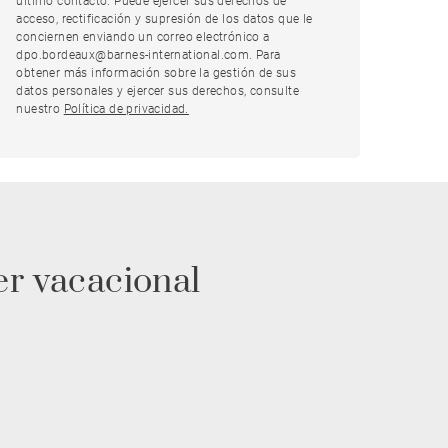
último contacto. Puede ejercer sus derechos de
acceso, rectificación y supresión de los datos que le
conciernen enviando un correo electrónico a
dpo.bordeaux@barnes-international.com. Para
obtener más información sobre la gestión de sus
datos personales y ejercer sus derechos, consulte
nuestro
Política de privacidad.
er vacacional