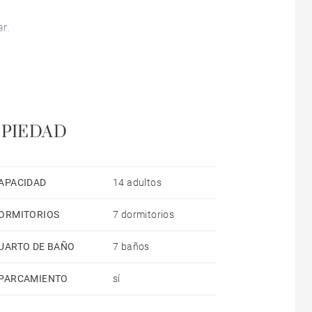
r.
bacoa, plancha, acceso internet (wifi), secador,
alojamiento, piscina climatizada privada, parking
microondas, horno, congelador, lavadora, secadora,
a, tostadora, hervidor de agua y exprimidor.
OPIEDAD
APACIDAD
14 adultos
ORMITORIOS
7 dormitorios
UARTO DE BAÑO
7 baños
PARCAMIENTO
sí