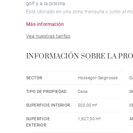
golf y a la piscina.
Está ubicado en una zona tranquila y junto al ma
Dispone de jardín, mobiliario jardín, terraza, bar
Más información
balcón, gimnasio, aire acondicionado en todo el 
Vea nuestras tarifas
cubierto (3 plazas), 2 Televisores.
La cocina americana, está equipada con nevera, 
lavavajillas, vajilla/cubertería, utensilios/cocin
INFORMACIÓN SOBRE LA PR
SECTOR
Hossegor-Seignosse
C
TIPO DE PROPIEDAD
Casa
D
SUPERFICIE INTERIOR
500,00 m²
C
SUPERFICIE
1,627,00 m²
A
EXTERIOR