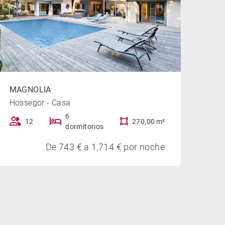
MAGNOLIA
Hossegor - Casa
6
12
270,00 m²
dormitorios
De 743 € a 1,714 € por noche