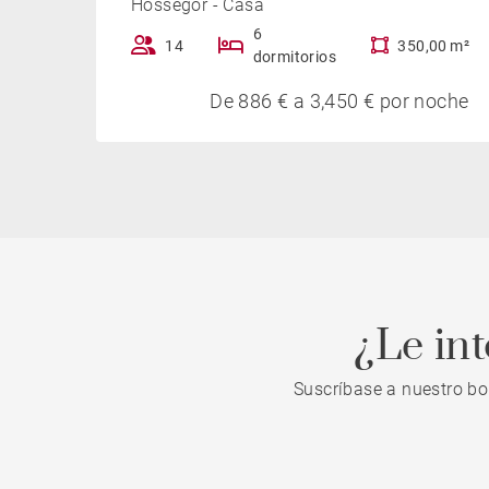
Hossegor - Casa
6
14
350,00 m²
dormitorios
De 886 € a 3,450 € por noche
¿Le in
Suscríbase a nuestro bo