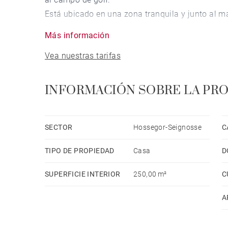
Está ubicado en una zona tranquila y junto al ma
Dispone de jardín, mobiliario jardín, terraza, chi
Más información
balcón, calefacción central, aire acondicionado 
Vea nuestras tarifas
climatizada privada, parking aire libre (4 plazas
La cocina americana, está equipada con nevera, h
vajilla/cubertería, utensilios/cocina, cafetera, t
INFORMACIÓN SOBRE LA PR
SECTOR
Hossegor-Seignosse
C
TIPO DE PROPIEDAD
Casa
D
SUPERFICIE INTERIOR
250,00 m²
C
A