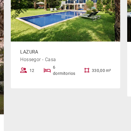
LAZURA
Hossegor - Casa
6
12
330,00 m²
dormitorios