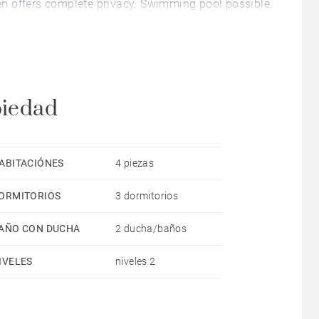
rden offers complete privacy. Swimming pool possible.
piedad
ABITACIÓNES
4 piezas
ORMITORIOS
3 dormitorios
AÑO CON DUCHA
2 ducha/baños
IVELES
niveles 2