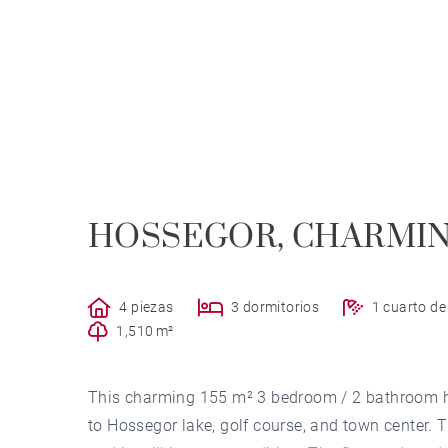
HOSSEGOR, CHARMI
4 piezas
3 dormitorios
1 cuarto d
1,510 m²
This charming 155 m² 3 bedroom / 2 bathroom hom
to Hossegor lake, golf course, and town center. 