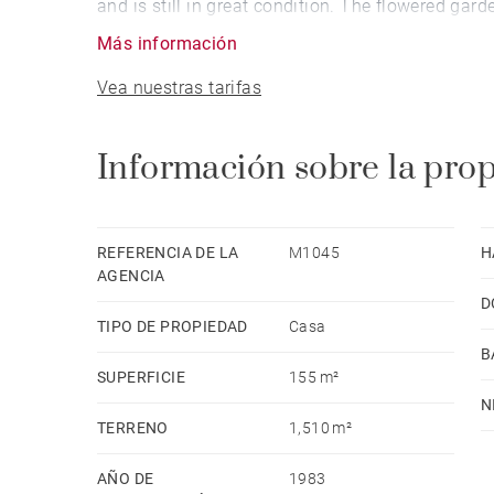
and is still in great condition. The flowered ga
Más información
Vea nuestras tarifas
Información sobre la pro
REFERENCIA DE LA
M1045
H
AGENCIA
D
TIPO DE PROPIEDAD
Casa
B
SUPERFICIE
155 m²
N
TERRENO
1,510 m²
AÑO DE
1983