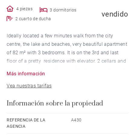
4 piezas
3 dormitorios
vendido
2 cuarto de ducha
Ideally located a few minutes walk from the city
centre, the lake and beaches, very beautiful apartment
of 82 m² with 3 bedrooms. It is on the 3rd and last
floor of a pretty residence with elevator. 2 cellars and
a car park complete this exceptional property located
Más información
near the golf courses and 35 minutes from Biarritz
Vea nuestras tarifas
airport.
Información sobre la propiedad
REFERENCIA DE LA
A430
AGENCIA