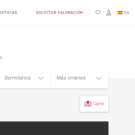
ES
NOTICIAS
SOLICITAR VALORACIÓN
EN
FR
e.
Dormitorios
Más criterios
Carte
4
5+
m²
En el campo
Casa de labranza