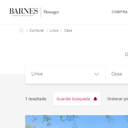
COMPRA
Barnes Hossegor
Comprar
Linxe
Casa
D
Linxe
Casa
1 resultado
Guardar búsqueda
Ordenar po
Pis
Linxe (40260)