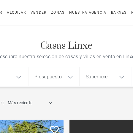
R
ALQUILAR
VENDER
ZONAS
NUESTRA AGENCIA
BARNES
Casas Linxe
escubra nuestra selección de casas y villas en venta en Linx
Presupuesto
Superficie
Búsqueda por referencia
r :
Más reciente
1
2
3
m²
€
€
Casa de arquitecto
o
Casa
Terreno
Para reformar