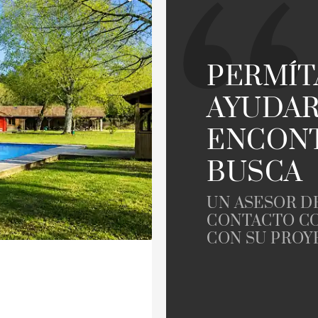
Junto al golf
llo
Propiedad
PERMÍ
AYUDAR
ENCONT
BUSCA
UN ASESOR D
CONTACTO CO
CON SU PROY