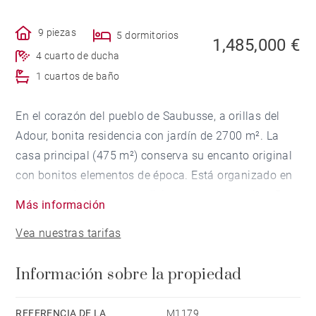
9 piezas
5 dormitorios
1,485,000 €
4 cuarto de ducha
1 cuartos de baño
En el corazón del pueblo de Saubusse, a orillas del
Adour, bonita residencia con jardín de 2700 m². La
casa principal (475 m²) conserva su encanto original
con bonitos elementos de época. Está organizado en
3 niveles e incluye sala, oficina, comedor, cocina, 5
Más información
dormitorios, 5 baños, buhardilla convertida en sala de
Vea nuestras tarifas
juegos y recepción.
La dependencia (300 m²) es una vivienda que cuenta
Información sobre la propiedad
con 2 viviendas, 5 dormitorios, 4 baños.
Piscina, cocina de verano, bodega, taller, sala de
calderas, garajes completan la propiedad.
REFERENCIA DE LA
M1179