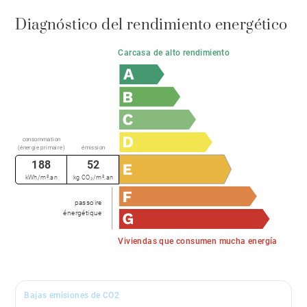
Diagnóstico del rendimiento energético
Carcasa de alto rendimiento
consommation
(énergie primaire)
émission
188
52
kWh/m².an
kg CO₂/m².an
passoire
énergétique
Viviendas que consumen mucha energía
Bajas emisiones de CO2