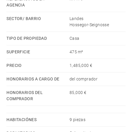
AGENCIA
Gran potencial para desarrollar una actividad turística
y de alquiler profesional.
SECTOR/ BARRIO
Landes
Hossegor y las playas del océano a 30 minutos
Hossegor-Seignosse
Estación de TGV de Dax a 20 minutos
TIPO DE PROPIEDAD
Casa
Aeropuerto de Biarritz a 40 minutos
SUPERFICIE
475 m²
PRECIO
1,485,000 €
HONORARIOS A CARGO DE
del comprador
HONORARIOS DEL
85,000 €
COMPRADOR
HABITACIÓNES
9 piezas