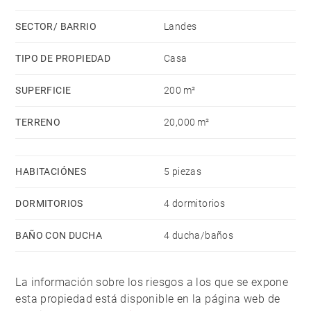
La propiedad cuenta con tres anexos de 32m²,
SECTOR/ BARRIO
Landes
además de un espacioso garaje - lavadero de 30m²
contiguo a la vivienda y una amplia cochera con
TIPO DE PROPIEDAD
Casa
capacidad para varios vehículos.
SUPERFICIE
200 m²
Praderas, terrenos agrícolas, zonas boscosas.
TERRENO
20,000 m²
La propiedad está rodeada por una zona no edificable
protegida de forma natural.
HABITACIÓNES
5 piezas
Escápese del estrés y el ajetreo de la vida urbana y
DORMITORIOS
4 dormitorios
sumérjase en el lujo y la serenidad absolutos. Esta
zona puede convertirse en un refugio perfecto.
BAÑO CON DUCHA
4 ducha/baños
La información sobre los riesgos a los que se expone
esta propiedad está disponible en la página web de