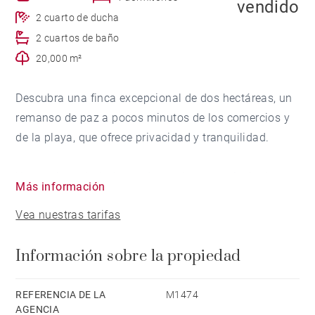
vendido
2 cuarto de ducha
2 cuartos de baño
20,000 m²
Descubra una finca excepcional de dos hectáreas, un
remanso de paz a pocos minutos de los comercios y
de la playa, que ofrece privacidad y tranquilidad.
Un camino arbolado conduce a la casa principal, que
Más información
ofrece 160 m² de superficie habitables con 4
Vea nuestras tarifas
dormitorios y 3 baños. Grandes ventanales conectan
armoniosamente los espacios de estar, el comedor y
Información sobre la propiedad
la cocina abierta, ofreciendo impresionantes vistas al
estanque por un lado y una magnífica terraza, cocina
de verano y zona de piscina por el otro.
REFERENCIA DE LA
M1474
AGENCIA