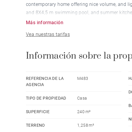
contemporary home offering nice volume, and lig
and 8X4,5 m swimming pool, and summer kitche
Más información
Vea nuestras tarifas
Información sobre la pro
REFERENCIA DE LA
M483
H
AGENCIA
D
TIPO DE PROPIEDAD
Casa
B
SUPERFICIE
240 m²
N
TERRENO
1,258 m²