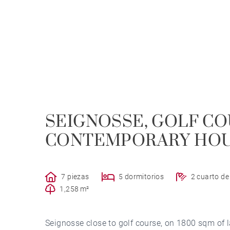
SEIGNOSSE, GOLF CO
CONTEMPORARY HO
7 piezas
5 dormitorios
2 cuarto d
1,258 m²
Seignosse close to golf course, on 1800 sqm of l