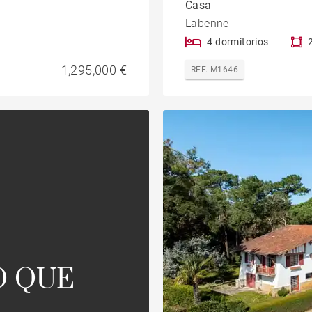
Casa
Labenne
4 dormitorios
1,295,000 €
REF. M1646
O QUE