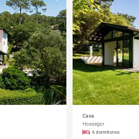
Casa de labranza
llo
Propiedad
Casa
Hossegor
6 dormitorios