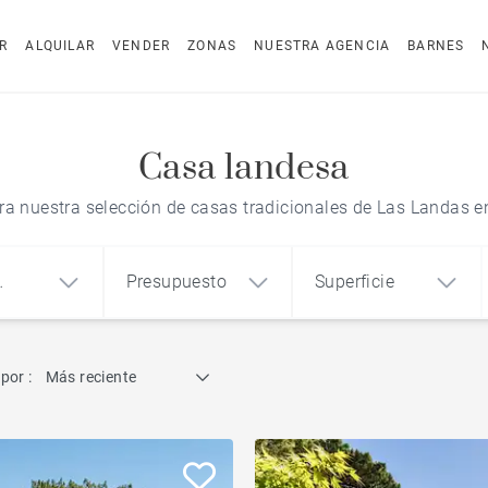
R
ALQUILAR
VENDER
ZONAS
NUESTRA AGENCIA
BARNES
Casa landesa
a nuestra selección de casas tradicionales de Las Landas e
Presupuesto
Superficie
dad
Búsqueda por referencia
por :
Más reciente
1
2
3
m²
€
€
Casa de arquitecto
o
Casa
Terreno
Casa landesa