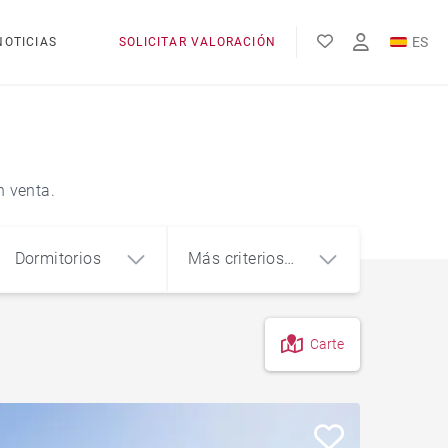
ES
NOTICIAS
SOLICITAR VALORACIÓN
EN
FR
n venta.
Dormitorios
Más criterios
(1)
Carte
4
5+
m²
En el campo
Para reformar