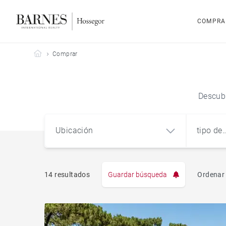
COMPRA
Barnes Hossegor
Comprar
Descubr
Ubicación
tipo de
propie
14 resultados
Guardar búsqueda
Ordenar 
Pis