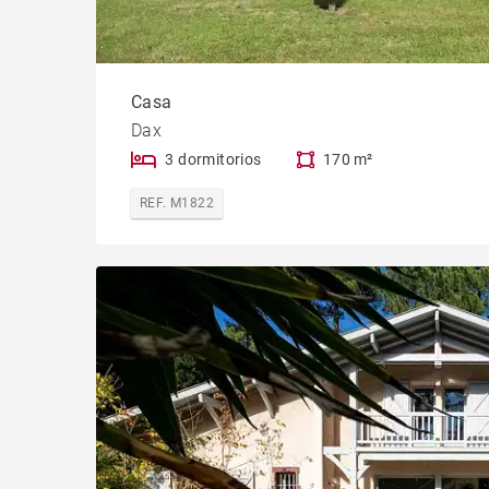
Casa
Dax
3 dormitorios
170 m²
REF. M1822