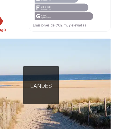
Emisiones de CO2 muy elevadas
rgía
LANDES