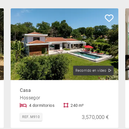
Recorrido en vídeo
Casa
Hossegor
4 dormitorios
240 m²
3,570,000 €
REF. M910