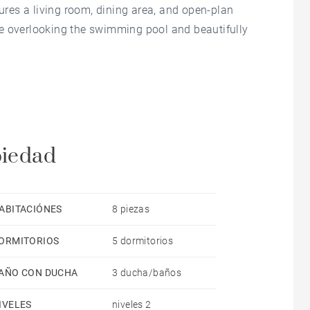
tures a living room, dining area, and open-plan
e overlooking the swimming pool and beautifully
er suite with a dedicated office space, 3
a large double garage.
er environment.
piedad
ABITACIÓNES
8 piezas
ORMITORIOS
5 dormitorios
AÑO CON DUCHA
3 ducha/baños
IVELES
niveles 2