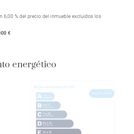
n 6,00 % del precio del inmueble excluidos los
000 €
nto energético
Bajas emisiones de CO2
4 kg CO₂/m².an