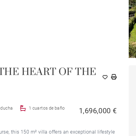
 THE HEART OF THE
e ducha
1 cuartos de baño
1,696,000 €
rse, this 150 m² villa offers an exceptional lifestyle