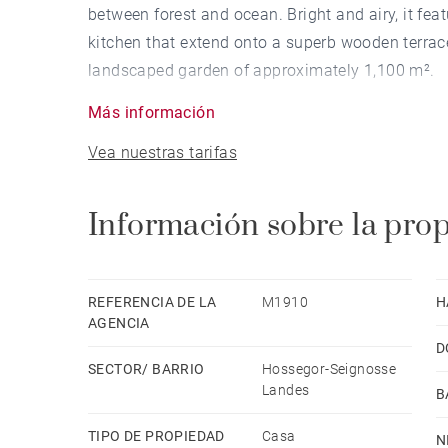
between forest and ocean. Bright and airy, it fea
kitchen that extend onto a superb wooden terrac
landscaped garden of approximately 1,100 m².
Más información
The villa comprises 5 bedrooms, including a mast
Vea nuestras tarifas
bathrooms, a fitness room, a laundry room, and 
A rare property set in a peaceful and sought-aft
Información sobre la pro
REFERENCIA DE LA
M1910
H
AGENCIA
D
SECTOR/ BARRIO
Hossegor-Seignosse
Landes
B
TIPO DE PROPIEDAD
Casa
N