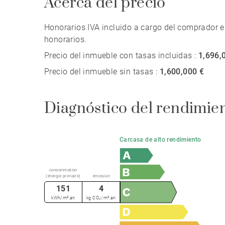
Acerca del precio
Honorarios IVA incluido a cargo del comprador e
honorarios.
Precio del inmueble con tasas incluidas :
1,696,
Precio del inmueble sin tasas :
1,600,000 €
Diagnóstico del rendimie
Carcasa de alto rendimiento
consommation
(énergie primaire)
émission
151
4
kWh/m².an
kg CO₂/m².an