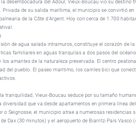
la desembocadura del Adour, Vieux-Boucau vio su destino tra
Privada de su salida marítima, el municipio se convirtió en 
balnearia de la Côte d'Argent. Hoy con cerca de 1.700 habit
tival.
s
nsión de agua salada intramuros, constituye el corazón de la 
áuticas familiares en aguas tranquilas a dos pasos del océano
y los amantes de la naturaleza preservada. El centro peatona
 del pueblo. El paseo marítimo, los carriles bici que conec
activos.
 la tranquilidad, Vieux-Boucau seduce por su tamaño humano 
 diversidad que va desde apartamentos en primera línea del l
r o Seignosse, el municipio atrae a numerosas residencias s
n de Dax (30 minutos) y el aeropuerto de Biarritz-País Vasc